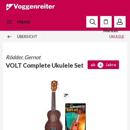
Menü
Merken
ÜBERSICHT
UKULELE
Rödder, Gernot
VOLT Complete Ukulele Set
ab
Jahre
6