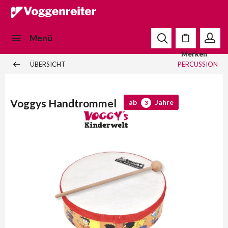
Menü
Merken
ÜBERSICHT
PERCUSSION
Voggys Handtrommel
ab
Jahre
3