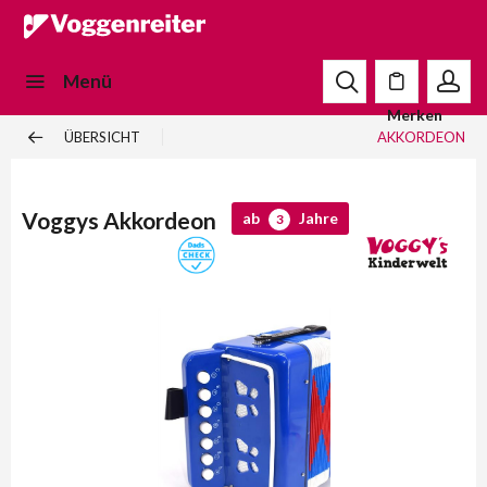
Menü
Merken
ÜBERSICHT
AKKORDEON
Voggys Akkordeon
ab
Jahre
3