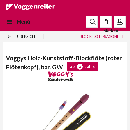
Menü
Merken
ÜBERSICHT
BLOCKFLÖTE/SAXONETT
Voggys Holz-Kunststoff-Blockflöte (roter
Flötenkopf), bar. GW
ab
Jahre
3