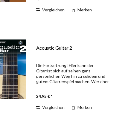
Abgerundet durch...
Vergleichen
Merken
Acoustic Guitar 2
Die Fortsetzung! Hier kann der
Gitarrist sich auf seinen ganz
persönlichen Weg hin zu solidem und
gutem Gitarrenspiel machen. Wer eher
zur klassischen Gitarre neigt, wird sich
vornehmlich mit Teil B des Buches
24,95 € *
beschäftigen. Wessen Herz...
Vergleichen
Merken