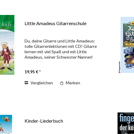
Little Amadeus Gitarrenschule
Du, deine Gitarre und Little Amadeus:
tolle Gitarrenlektionen mit CD! Gitarre
lernen mit viel Spaß und mit Little
Amadeus, seiner Schwester Nannerl
und seinem Freund Kajetan.
Gemeinsam mit den Dreien lernt der
19,95 € *
junge Gitarrist die...
Vergleichen
Merken
Kinder-Liederbuch