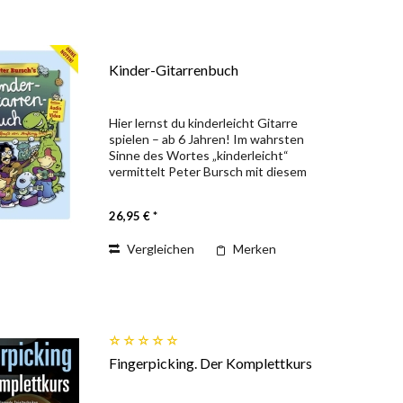
Kinder-Gitarrenbuch
Hier lernst du kinderleicht Gitarre
spielen – ab 6 Jahren! Im wahrsten
Sinne des Wortes „kinderleicht“
vermittelt Peter Bursch mit diesem
speziell für Kinder konzipierten
Gitarrenbuch die wichtigsten
26,95 € *
Grundlagen des Gitarrenspiels. Der...
Vergleichen
Merken
Fingerpicking. Der Komplettkurs