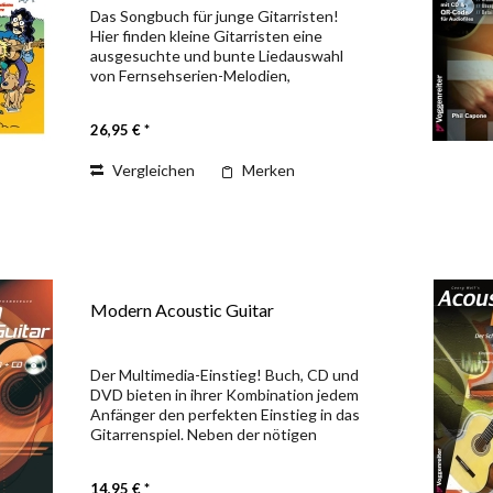
Das Songbuch für junge Gitarristen!
Hier finden kleine Gitarristen eine
ausgesuchte und bunte Liedauswahl
von Fernsehserien-Melodien,
Kinderliedern und Rolf-Zuckowski-Hits.
Zu jedem Lied erklärt Peter Bursch für
26,95 € *
Kinder leicht...
Vergleichen
Merken
Modern Acoustic Guitar
Der Multimedia-Einstieg! Buch, CD und
DVD bieten in ihrer Kombination jedem
Anfänger den perfekten Einstieg in das
Gitarrenspiel. Neben der nötigen
Theorie (Buch), reichlich Hörbeispielen
und Übungsplaybacks (CD) bietet vor
14,95 € *