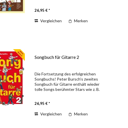
Garfunkel, John Denver, Reinhard Mey,
Fugees u. v. a. Dazu die richtigen Griffe,
26,95 € *
gute...
Vergleichen
Merken
Songbuch für Gitarre 2
Die Fortsetzung des erfolgreichen
Songbuchs! Peter Bursch’s zweites
Songbuch für Gitarre enthält wieder
tolle Songs berühmter Stars wie z. B.
„Dreamer“, „Hey Jude“, „American Pie“
u.v.m. Peter Bursch hat in seiner
26,95 € *
einzigartigen und...
Vergleichen
Merken