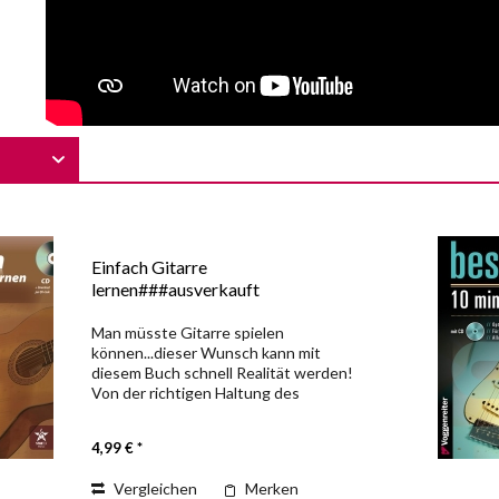
Einfach Gitarre
lernen###ausverkauft
Man müsste Gitarre spielen
können...dieser Wunsch kann mit
diesem Buch schnell Realität werden!
Von der richtigen Haltung des
instrumentes über die Liedbegleitung
mit einfachen Akkorden bis hin zum
4,99 € *
Einzeltonspiel auf allen sechs Saiten;...
Vergleichen
Merken