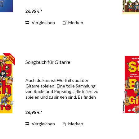
erklärt dir Peter Bursch alles so leicht
wie möglich und von Anfang an. Ob du...
26,95 € *
Vergleichen
Merken
Songbuch für Gitarre
Auch du kannst Welthits auf der
Gitarre spielen! Eine tolle Sammlung
von Rock- und Popsongs, die leicht zu
spielen und zu singen sind. Es finden
sich darin z. B. Songs von den Bee
Gees, Eagles, Metallica, Westernhagen,
26,95 € *
Paul McCartney,...
Vergleichen
Merken