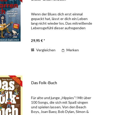
Wenn der Blues dich erst einmal
gepackt hat, lässt er dich ein Leben
lang nicht wieder los. Das mitreißende
Lebensgefühl dieser aufregenden
Musik ist die Grundlage der heutigen
Rock- und Popmusik. Peter Bursch
29,95 € *
zeigt dir die wichtigsten...
Vergleichen
Merken
Das Folk-Buch
Für alte und junge „Hippies“! Mit über
100 Songs, die sich mit Spaß singen
und spielen lassen. Von den Beach
Boys, Joan Baez, Bob Dylan, Simon &