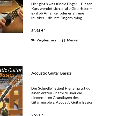
Hier gibt’s was für die Finger ... Dieser
Kurs wendet sich an alle Gitarristen –
egal ob Anfänger oder erfahrene
Musiker – die ihre Fingerpicking-
Fähigkeiten verbessern wollen.
Ausgehend vom Stimmen der Gitarre
24,95 € *
und der richtigen Hand-...
Vergleichen
Merken
Acoustic Guitar Basics
Der Schnelleinstieg! Hier erhältst du
einen ersten Überblick über die
elementaren Grundlagen des
Gitarrenspiels. Acoustic Guitar Basics
besteht aus 3 Teilen: der Theorie, dem
Einzelton- und dem Akkordspiel.
9,95 € *