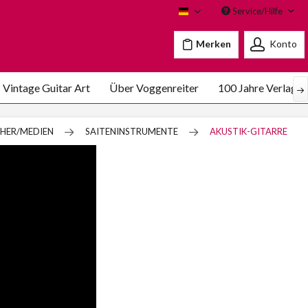
Service/Hilfe
Voggenreiter
Merken
Konto
Vintage Guitar Art
Über Voggenreiter
100 Jahre Verlags
HER/MEDIEN
SAITENINSTRUMENTE
AKUSTIK-GITARRE