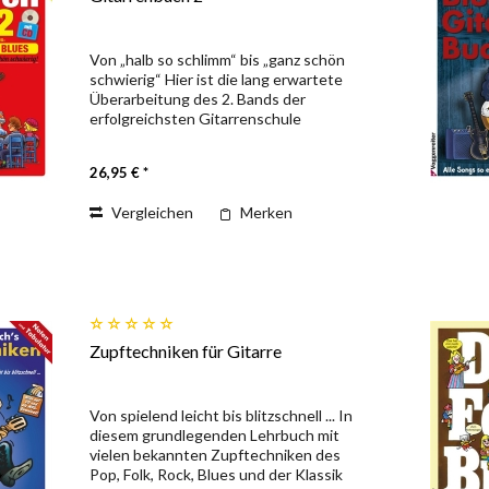
Von „halb so schlimm“ bis „ganz schön
schwierig“ Hier ist die lang erwartete
Überarbeitung des 2. Bands der
erfolgreichsten Gitarrenschule
Deutschlands! Du steigst ein mit
neuen Anschlagtechniken, der
26,95 € *
erweiterten Bassbegleitung und...
Vergleichen
Merken
Zupftechniken für Gitarre
Von spielend leicht bis blitzschnell ... In
diesem grundlegenden Lehrbuch mit
vielen bekannten Zupftechniken des
Pop, Folk, Rock, Blues und der Klassik