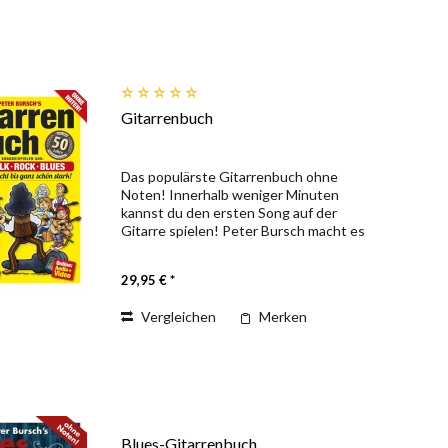
Gitarrenbuch
Das populärste Gitarrenbuch ohne
Noten! Innerhalb weniger Minuten
kannst du den ersten Song auf der
Gitarre spielen! Peter Bursch macht es
mit seinem Lehrbuch möglich. Das
beweisen mehrere Millionen Hobby-
29,95 € *
und Profigitarristen, die mit...
Vergleichen
Merken
Blues-Gitarrenbuch