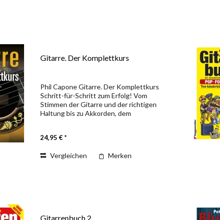
Gitarre. Der Komplettkurs
Phil Capone Gitarre. Der Komplettkurs
Schritt-für-Schritt zum Erfolg! Vom
Stimmen der Gitarre und der richtigen
Haltung bis zu Akkorden, dem
Fingerpicking, Tonleitern und den
Grundlagen der Harmonielehre – hier
24,95 € *
wird alles behandelt, was...
Vergleichen
Merken
Gitarrenbuch 2