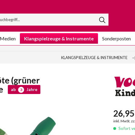
/Medien
Klangspielzeuge & Instrumente
Sonderposten
KLANGSPIELZEUGE & INSTRUMENTE
öte (grüner
se
ab
Jahre
3
26,95 
inkl. MwSt. z
Sofort ve