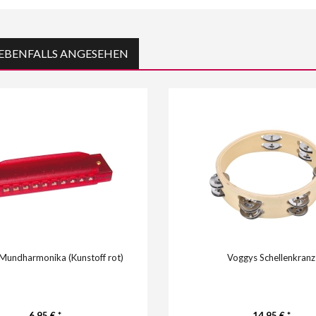
EBENFALLS ANGESEHEN
Mundharmonika (Kunstoff rot)
Voggys Schellenkranz
6,95 € *
14,95 € *