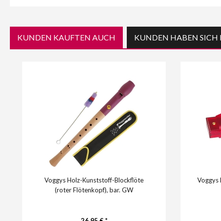
KUNDEN KAUFTEN AUCH
KUNDEN HABEN SICH 
Voggys Holz-Kunststoff-Blockflöte
Voggys 
(roter Flötenkopf), bar. GW
26,95 € *