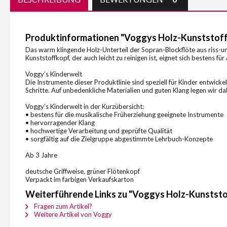
Produktinformationen "Voggys Holz-Kunststoff-B
Das warm klingende Holz-Unterteil der Sopran-Blockflöte aus riss-
Kunststoffkopf, der auch leicht zu reinigen ist, eignet sich bestens für
Voggy’s Kinderwelt
Die Instrumente dieser Produktlinie sind speziell für Kinder entwick
Schritte. Auf unbedenkliche Materialien und guten Klang legen wir 
Voggy’s Kinderwelt in der Kurzübersicht:
• bestens für die musikalische Früherziehung geeignete Instrumente
• hervorragender Klang
• hochwertige Verarbeitung und geprüfte Qualität
• sorgfältig auf die Zielgruppe abgestimmte Lehrbuch-Konzepte
Ab 3 Jahre
deutsche Griffweise, grüner Flötenkopf
Verpackt im farbigen Verkaufskarton
Weiterführende Links zu "Voggys Holz-Kunststof
Fragen zum Artikel?
Weitere Artikel von Voggy