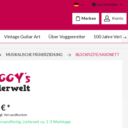
Service/Hilfe
Voggenreiter
Merken
Konto
Vintage Guitar Art
Über Voggenreiter
100 Jahre Verlag
MUSIKALISCHE FRÜHERZIEHUNG
BLOCKFLÖTE/SAXONETT
€ *
zgl. Versandkosten
rsandfertig, Lieferzeit ca. 1-3 Werktage