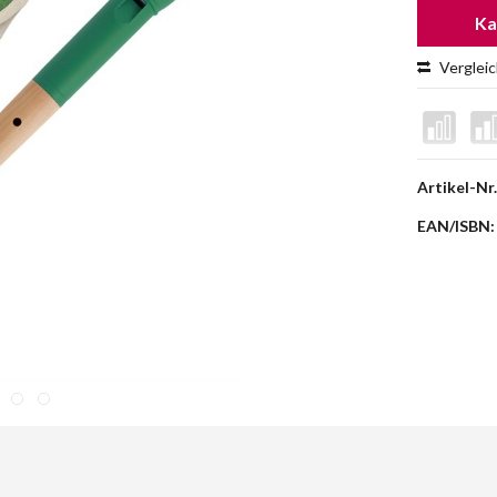
Ka
Verglei
Artikel-Nr.
EAN/ISBN: