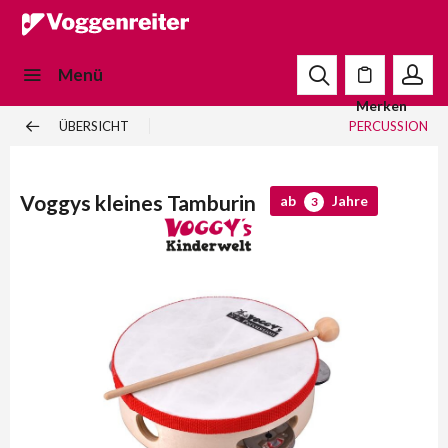
Menü
Merken
ÜBERSICHT
PERCUSSION
Voggys kleines Tamburin
ab
Jahre
3