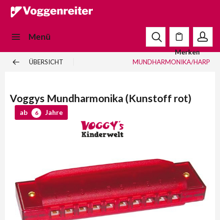
Menü
Merken
ÜBERSICHT
MUNDHARMONIKA/HARP
Voggys Mundharmonika (Kunstoff rot)
ab
Jahre
6