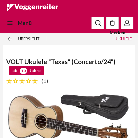
Menü
Merken
ÜBERSICHT
UKULELE
VOLT Ukulele "Texas" (Concerto/24")
ab
Jahre
10
(
1
)