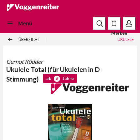
Menü
Merken
ÜBERSICHT
UKULELE
Gernot Rödder
Ukulele Total (für Ukulelen in D-
Stimmung)
ab
Jahre
8