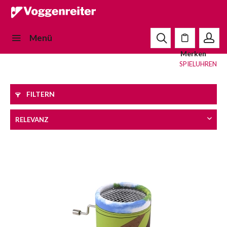
Menü
Merken
SPIELUHREN
FILTERN