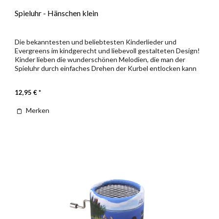
Spieluhr - Hänschen klein
Die bekanntesten und beliebtesten Kinderlieder und
Evergreens im kindgerecht und liebevoll gestalteten Design!
Kinder lieben die wunderschönen Melodien, die man der
Spieluhr durch einfaches Drehen der Kurbel entlocken kann
und Erwachsene...
12,95 € *
Merken