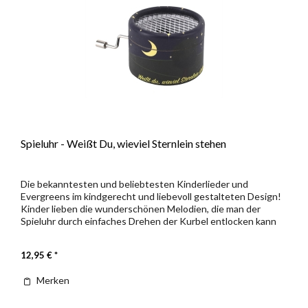
Spieluhr - Weißt Du, wieviel Sternlein stehen
Die bekanntesten und beliebtesten Kinderlieder und
Evergreens im kindgerecht und liebevoll gestalteten Design!
Kinder lieben die wunderschönen Melodien, die man der
Spieluhr durch einfaches Drehen der Kurbel entlocken kann
und Erwachsene...
12,95 € *
Merken