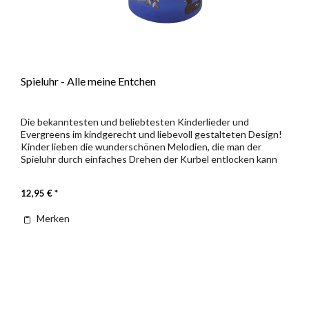
Spieluhr - Alle meine Entchen
Die bekanntesten und beliebtesten Kinderlieder und
Evergreens im kindgerecht und liebevoll gestalteten Design!
Kinder lieben die wunderschönen Melodien, die man der
Spieluhr durch einfaches Drehen der Kurbel entlocken kann
und Erwachsene...
12,95 € *
Merken