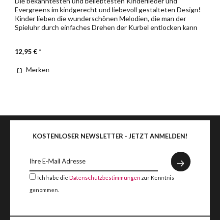
Die bekanntesten und beliebtesten Kinderlieder und
Evergreens im kindgerecht und liebevoll gestalteten Design!
Kinder lieben die wunderschönen Melodien, die man der
Spieluhr durch einfaches Drehen der Kurbel entlocken kann
und Erwachsene...
12,95 € *
Merken
KOSTENLOSER NEWSLETTER - JETZT ANMELDEN!
Ich habe die
Datenschutzbestimmungen
zur Kenntnis
genommen.