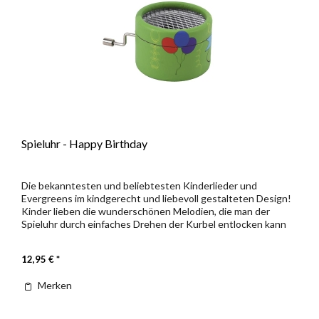
Spieluhr - Happy Birthday
Die bekanntesten und beliebtesten Kinderlieder und
Evergreens im kindgerecht und liebevoll gestalteten Design!
Kinder lieben die wunderschönen Melodien, die man der
Spieluhr durch einfaches Drehen der Kurbel entlocken kann
und Erwachsene...
12,95 € *
Merken