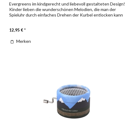
Evergreens im kindgerecht und liebevoll gestalteten Design!
Kinder lieben die wunderschönen Melodien, die man der
Spieluhr durch einfaches Drehen der Kurbel entlocken kann
und Erwachsene...
12,95 € *
Merken