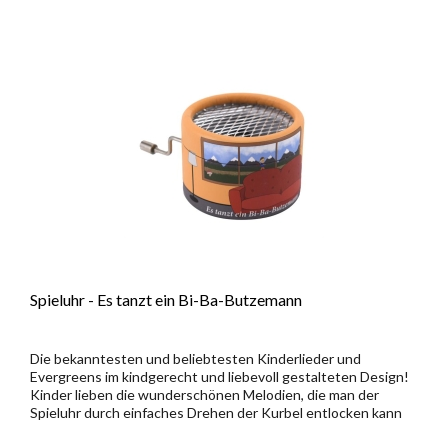
Spieluhr - Es tanzt ein Bi-Ba-Butzemann
Die bekanntesten und beliebtesten Kinderlieder und
Evergreens im kindgerecht und liebevoll gestalteten Design!
Kinder lieben die wunderschönen Melodien, die man der
Spieluhr durch einfaches Drehen der Kurbel entlocken kann
und Erwachsene...