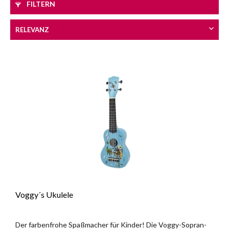
FILTERN
Voggy´s Ukulele
Der farbenfrohe Spaßmacher für Kinder! Die Voggy-Sopran-