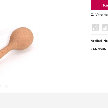
Ka
Verglei
Artikel-Nr.
EAN/ISBN: