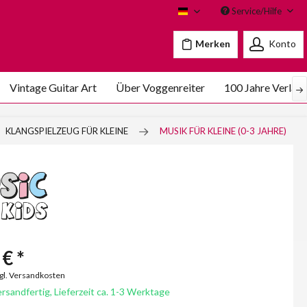
Service/Hilfe
Voggenreiter
Merken
Konto
Vintage Guitar Art
Über Voggenreiter
100 Jahre Verlag
KLANGSPIELZEUG FÜR KLEINE
MUSIK FÜR KLEINE (0-3 JAHRE)
€ *
zgl. Versandkosten
rsandfertig, Lieferzeit ca. 1-3 Werktage