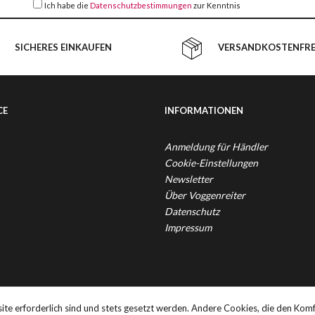
Ich habe die
Datenschutzbestimmungen
zur Kenntnis
genommen.
SICHERES EINKAUFEN
VERSANDKOSTENFREI
CE
INFORMATIONEN
Anmeldung für Händler
Cookie-Einstellungen
Newsletter
Über Voggenreiter
Datenschutz
Impressum
. Mehrwertsteuer zzgl.
Versandkosten
und ggf. Nachnahmegebühren, wenn 
ite erforderlich sind und stets gesetzt werden. Andere Cookies, die den Komf