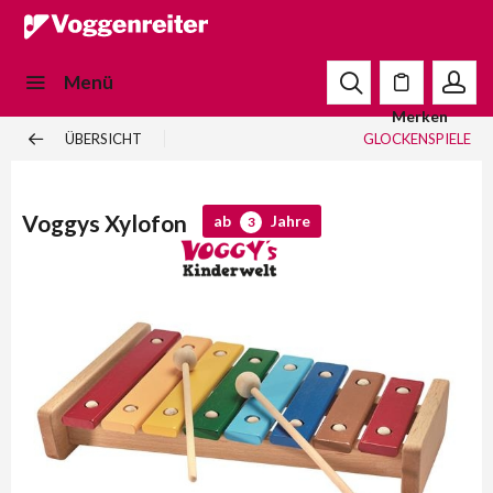
Menü
Merken
ÜBERSICHT
GLOCKENSPIELE
Voggys Xylofon
ab
Jahre
3