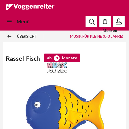
Menü
Merken
ÜBERSICHT
MUSIK FÜR KLEINE (0-3 JAHRE)
Rassel-Fisch
ab
Monate
3