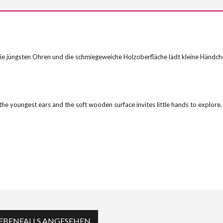
n die jüngsten Ohren und die schmiegeweiche Holzoberfläche lädt kleine Händc
 the youngest ears and the soft wooden surface invites little hands to explore.
EBENFALLS ANGESEHEN