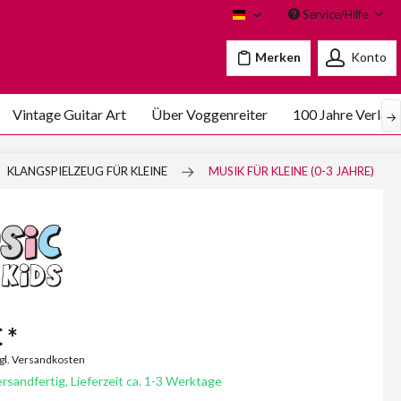
Service/Hilfe
Voggenreiter
Merken
Konto
Vintage Guitar Art
Über Voggenreiter
100 Jahre Verlag
KLANGSPIELZEUG FÜR KLEINE
MUSIK FÜR KLEINE (0-3 JAHRE)
 *
zgl. Versandkosten
rsandfertig, Lieferzeit ca. 1-3 Werktage