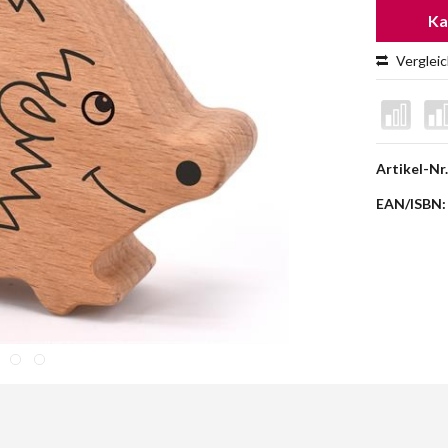
Ka
Verglei
Artikel-Nr.
EAN/ISBN: