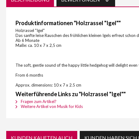
Produktinformationen "Holzrassel "Igel""
Holzrassel "Igel"
Das sanfte leise Rauschen des fröhlichen kleinen Igels erfreut scho
Ab 6 Monate
Maße: ca. 10 x 7 x 2,5 cm
The soft, gentle sound of the happy little hedgehog will delight even
From 6 months
Approx. dimensions: 10 x 7 x 2.5 cm
Weiterführende Links zu "Holzrassel "Igel""
Fragen zum Artikel?
Weitere Artikel von Musik for Kids
KUNDEN KAUFTEN AUCH
KUNDEN HABEN SICH 