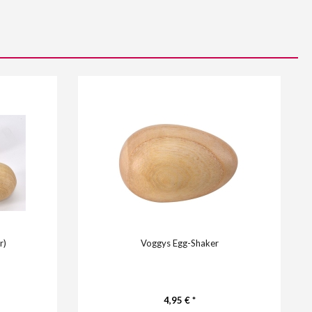
r)
Voggys Egg-Shaker
4,95 € *