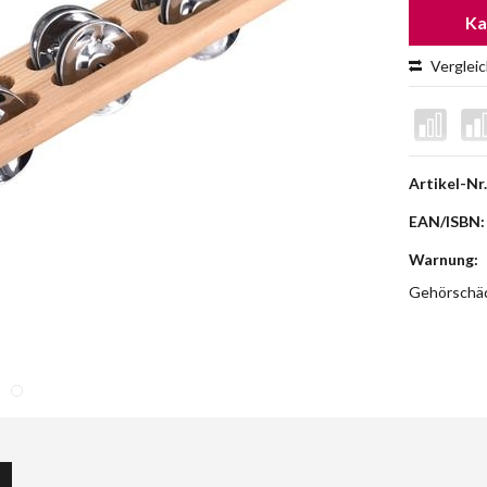
Ka
Verglei
Artikel-Nr.
EAN/ISBN:
Warnung:
Gehörschäd