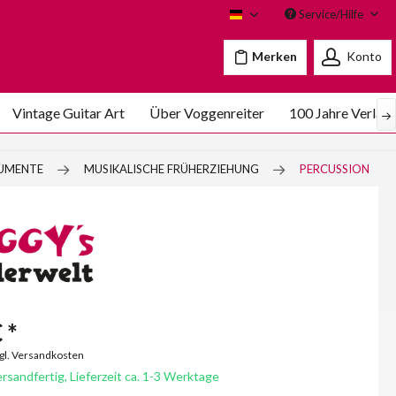
Service/Hilfe
Voggenreiter
Merken
Konto
Vintage Guitar Art
Über Voggenreiter
100 Jahre Verlag
RUMENTE
MUSIKALISCHE FRÜHERZIEHUNG
PERCUSSION
 *
zgl. Versandkosten
rsandfertig, Lieferzeit ca. 1-3 Werktage