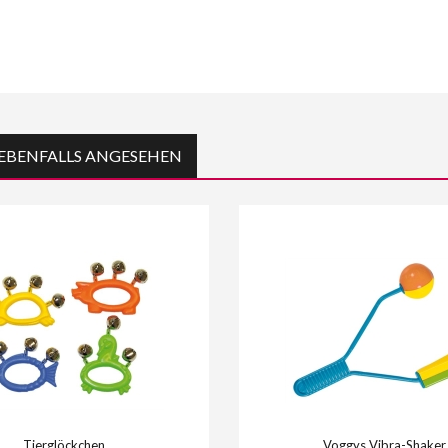
EBENFALLS ANGESEHEN
Tierglöckchen
Voggys Vibra-Shaker