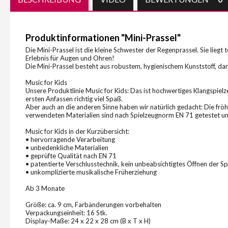
Produktinformationen "Mini-Prassel"
Die Mini-Prassel ist die kleine Schwester der Regenprassel. Sie lieg
Erlebnis für Augen und Ohren!
Die Mini-Prassel besteht aus robustem, hygienischem Kunststoff, da
Music for Kids
Unsere Produktlinie Music for Kids: Das ist hochwertiges Klangspie
ersten Anfassen richtig viel Spaß.
Aber auch an die anderen Sinne haben wir natürlich gedacht: Die fröh
verwendeten Materialien sind nach Spielzeugnorm EN 71 getestet un
Music for Kids in der Kurzübersicht:
• hervorragende Verarbeitung
• unbedenkliche Materialien
• geprüfte Qualität nach EN 71
• patentierte Verschlusstechnik, kein unbeabsichtigtes Öffnen der S
• unkomplizierte musikalische Früherziehung
Ab 3 Monate
Größe: ca. 9 cm, Farbänderungen vorbehalten
Verpackungseinheit: 16 Stk.
Display-Maße: 24 x 22 x 28 cm (B x T x H)