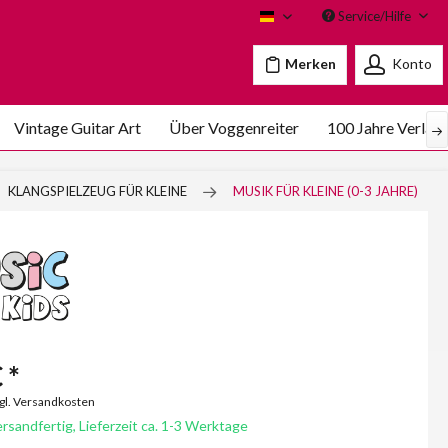
Service/Hilfe
Voggenreiter
Merken
Konto
Vintage Guitar Art
Über Voggenreiter
100 Jahre Verlag
KLANGSPIELZEUG FÜR KLEINE
MUSIK FÜR KLEINE (0-3 JAHRE)
 *
zgl. Versandkosten
rsandfertig, Lieferzeit ca. 1-3 Werktage