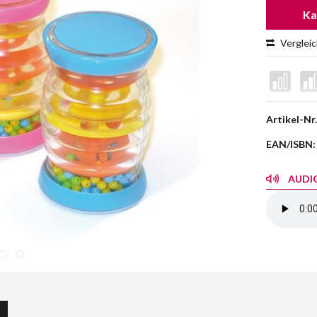
Ka
Verglei
Artikel-Nr.
EAN/ISBN:
AUDIO