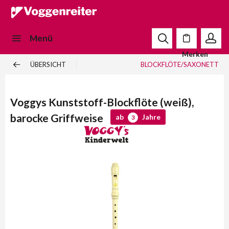
Menü
Merken
ÜBERSICHT
BLOCKFLÖTE/SAXONETT
Voggys Kunststoff-Blockflöte (weiß),
barocke Griffweise
ab
Jahre
3