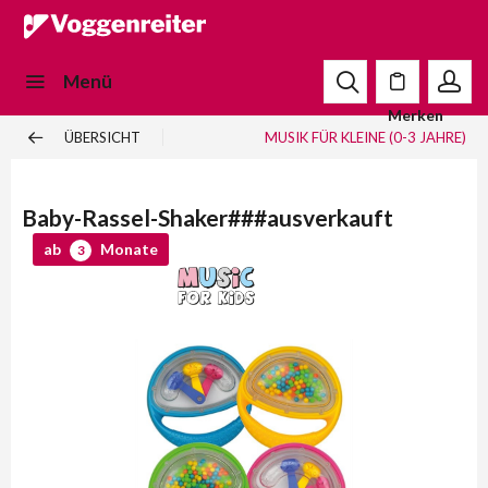
Menü
Merken
ÜBERSICHT
MUSIK FÜR KLEINE (0-3 JAHRE)
Baby-Rassel-Shaker###ausverkauft
ab
Monate
3