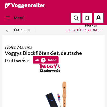
Menü
Merken
ÜBERSICHT
BLOCKFLÖTE/SAXONETT
Holtz, Martina
Voggys Blockflöten-Set, deutsche
Griffweise
ab
Jahre
6