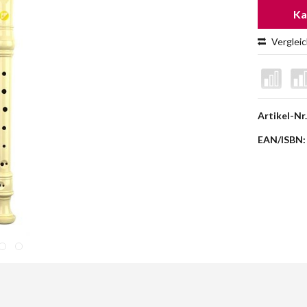
Ka
Verglei
Artikel-Nr.
EAN/ISBN: