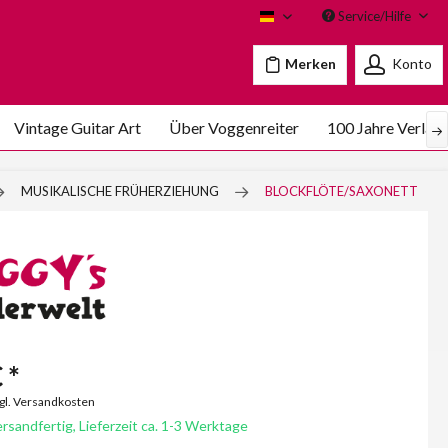
Service/Hilfe
Voggenreiter
Merken
Konto
Vintage Guitar Art
Über Voggenreiter
100 Jahre Verlag
MUSIKALISCHE FRÜHERZIEHUNG
BLOCKFLÖTE/SAXONETT
 *
zgl. Versandkosten
rsandfertig, Lieferzeit ca. 1-3 Werktage