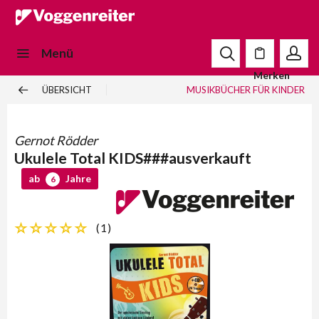
Menü
Merken
ÜBERSICHT
MUSIKBÜCHER FÜR KINDER
Gernot Rödder
Ukulele Total KIDS###ausverkauft
ab
Jahre
6
(
1
)