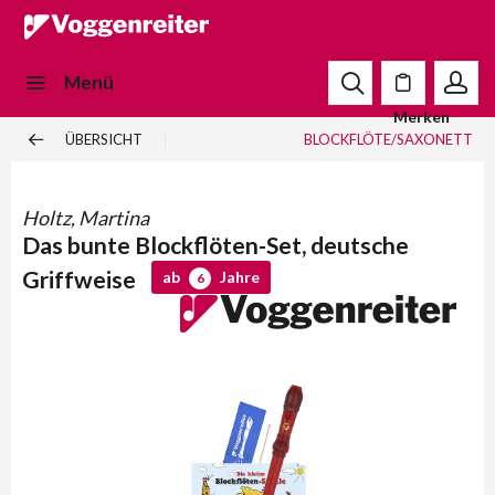
Menü
Merken
ÜBERSICHT
BLOCKFLÖTE/SAXONETT
Holtz, Martina
Das bunte Blockflöten-Set, deutsche
Griffweise
ab
Jahre
6