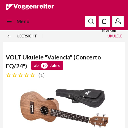
Menü
Merken
ÜBERSICHT
UKULELE
VOLT Ukulele "Valencia" (Concerto
EQ/24")
ab
Jahre
10
(
1
)