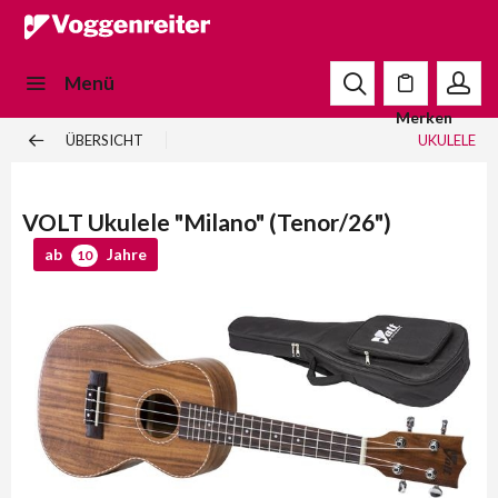
Menü
Merken
ÜBERSICHT
UKULELE
VOLT Ukulele "Milano" (Tenor/26")
ab
Jahre
10