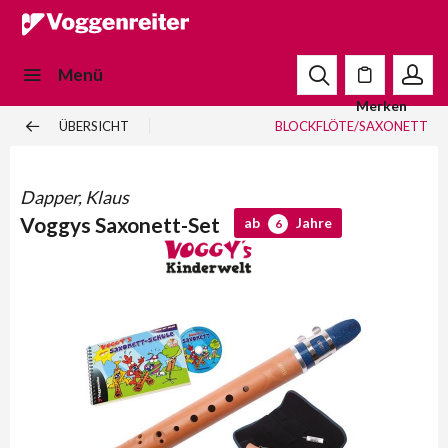
Menü
Merken
ÜBERSICHT
BLOCKFLÖTE/SAXONETT
Dapper, Klaus
Voggys Saxonett-Set
ab
Jahre
6