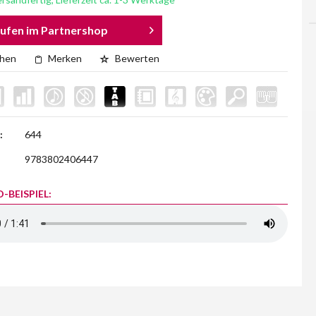
ufen im Partnershop
chen
Merken
Bewerten
:
644
9783802406447
-BEISPIEL: