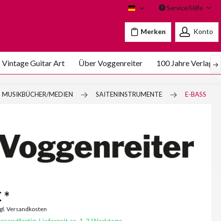
Service/Hilfe
Voggenreiter
Merken
Konto
Vintage Guitar Art
Über Voggenreiter
100 Jahre Verlags
MUSIKBÜCHER/MEDIEN
SAITENINSTRUMENTE
E-BASS
 *
zgl. Versandkosten
rsandfertig, Lieferzeit ca. 1-3 Werktage