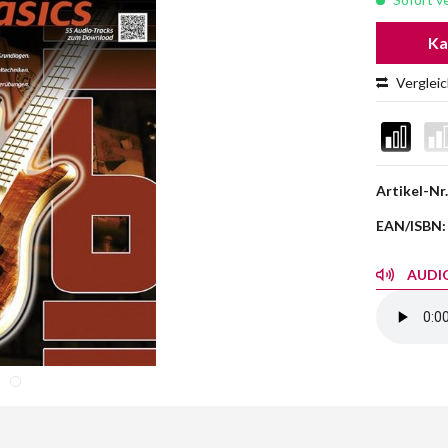
Ka
Verglei
Artikel-Nr.
EAN/ISBN:
AUDIO