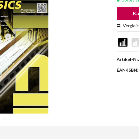
Ka
Verglei
Artikel-Nr.
EAN/ISBN: