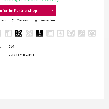
ufen im Partnershop
chen
Merken
Bewerten
:
684
9783802406843