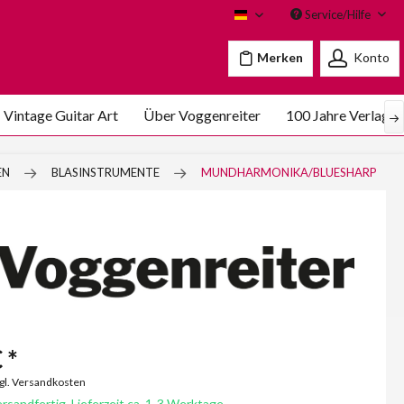
Service/Hilfe
Voggenreiter
Merken
Konto
Vintage Guitar Art
Über Voggenreiter
100 Jahre Verlags
EN
BLASINSTRUMENTE
MUNDHARMONIKA/BLUESHARP
 *
zgl. Versandkosten
rsandfertig, Lieferzeit ca. 1-3 Werktage