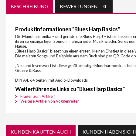
BESCHREIBUNG
BEWERTUNGEN
0
Produktinformationen "Blues Harp Basics"
Die Mundharmonika – und gerade die Blues Harp! – ist ein fasziniere
ihren so einzigartigen Sound in nahezu jeder Musik wieder. Sei es nun 
Hause.
„Blues Harp Basics“ bietet nun einen ersten, kleinen Einstieg in die
Die meisten Songs und Beispiele aus dem Buch sind per QR-Code dow
„Neu und lesenswert ist diese großformatige Mundharmonikaschule f
Gitarre & Bass
DIN A4, 64 Seiten, mit Audio-Downloads
Weiterführende Links zu "Blues Harp Basics"
Fragen zum Artikel?
Weitere Artikel von Voggenreiter
KUNDEN KAUFTEN AUCH
KUNDEN HABEN SICH 