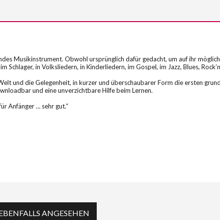
ndes Musikinstrument. Obwohl ursprünglich dafür gedacht, um auf ihr möglichs
im Schlager, in Volksliedern, in Kinderliedern, im Gospel, im Jazz, Blues, Rock’
se Welt und die Gelegenheit, in kurzer und überschaubarer Form die ersten grun
nloadbar und eine unverzichtbare Hilfe beim Lernen.
ür Anfänger … sehr gut.“
EBENFALLS ANGESEHEN