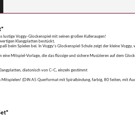
t"
das lustige Voggy-Glockenspiel mit seinen großen Kulleraugen!
hwertigen Klangplatten bestückt.
aß beim Spielen bei. In Voggy’s Glockenspiel-Schule zeigt der kleine Voggy,
ine Mitspiel-Vorlage, die das flüssige und sichere Musizieren auf dem Glocke
langplatten, diatonisch von C–C, einzeln gestimmt
 Mitspielen! (DIN A5 Querformat mit Spiralbindung, farbig, 80 Seiten, mit 
Set"