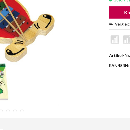
Ka
Verglei
Artikel-Nr.
EAN/ISBN: