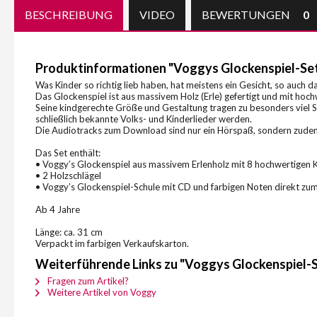
BESCHREIBUNG
VIDEO
BEWERTUNGEN
0
Produktinformationen "Voggys Glockenspiel-Se
Was Kinder so richtig lieb haben, hat meistens ein Gesicht, so auch 
Das Glockenspiel ist aus massivem Holz (Erle) gefertigt und mit hoc
Seine kindgerechte Größe und Gestaltung tragen zu besonders viel Sp
schließlich bekannte Volks- und Kinderlieder werden.
Die Audiotracks zum Download sind nur ein Hörspaß, sondern zudem e
Das Set enthält:
• Voggy’s Glockenspiel aus massivem Erlenholz mit 8 hochwertigen K
• 2 Holzschlägel
• Voggy’s Glockenspiel-Schule mit CD und farbigen Noten direkt zum
Ab 4 Jahre
Länge: ca. 31 cm
Verpackt im farbigen Verkaufskarton.
Weiterführende Links zu "Voggys Glockenspiel-
Fragen zum Artikel?
Weitere Artikel von Voggy