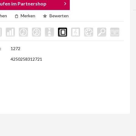
ufen im Partnershop
chen
Merken
Bewerten
:
1272
4250258312721