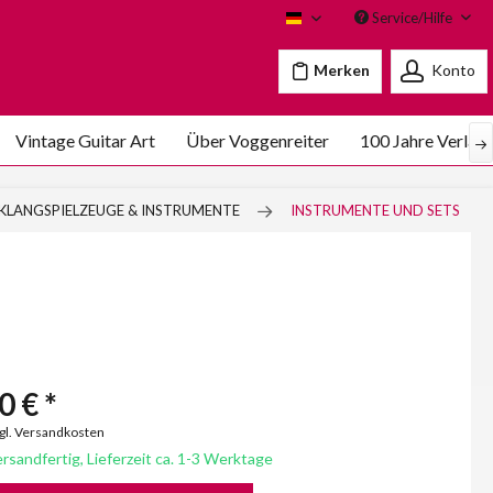
Service/Hilfe
Voggenreiter
Merken
Konto
Vintage Guitar Art
Über Voggenreiter
100 Jahre Verlag
KLANGSPIELZEUGE & INSTRUMENTE
INSTRUMENTE UND SETS
0 € *
zgl. Versandkosten
rsandfertig, Lieferzeit ca. 1-3 Werktage