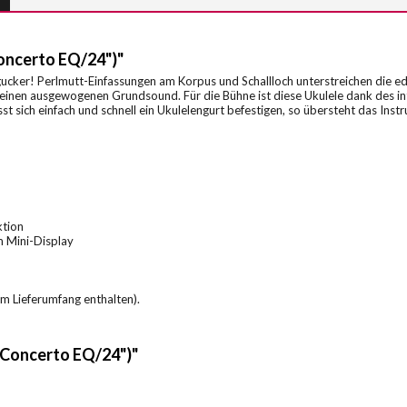
oncerto EQ/24")"
ngucker! Perlmutt-Einfassungen am Korpus und Schallloch unterstreichen die e
 für einen ausgewogenen Grundsound. Für die Bühne ist diese Ukulele dank de
t sich einfach und schnell ein Ukulelengurt befestigen, so übersteht das Ins
ktion
m Mini-Display
m Lieferumfang enthalten).
(Concerto EQ/24")"