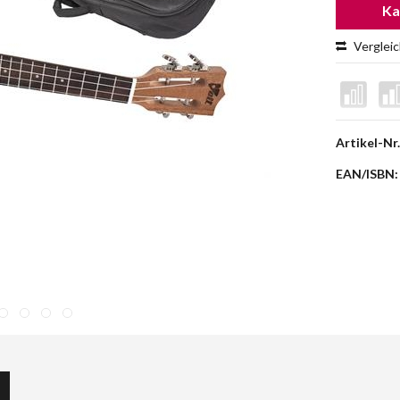
Ka
Verglei
Artikel-Nr.
EAN/ISBN: