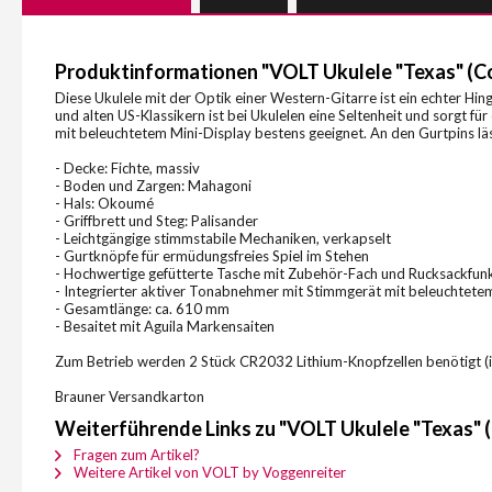
Produktinformationen "VOLT Ukulele "Texas" (C
Diese Ukulele mit der Optik einer Western-Gitarre ist ein echter Hi
und alten US-Klassikern ist bei Ukulelen eine Seltenheit und sorgt
mit beleuchtetem Mini-Display bestens geeignet. An den Gurtpins läss
- Decke: Fichte, massiv
- Boden und Zargen: Mahagoni
- Hals: Okoumé
- Griffbrett und Steg: Palisander
- Leichtgängige stimmstabile Mechaniken, verkapselt
- Gurtknöpfe für ermüdungsfreies Spiel im Stehen
- Hochwertige gefütterte Tasche mit Zubehör-Fach und Rucksackfun
- Integrierter aktiver Tonabnehmer mit Stimmgerät mit beleuchtete
- Gesamtlänge: ca. 610 mm
- Besaitet mit Aguila Markensaiten
Zum Betrieb werden 2 Stück CR2032 Lithium-Knopfzellen benötigt (i
Brauner Versandkarton
Weiterführende Links zu "VOLT Ukulele "Texas" 
Fragen zum Artikel?
Weitere Artikel von VOLT by Voggenreiter