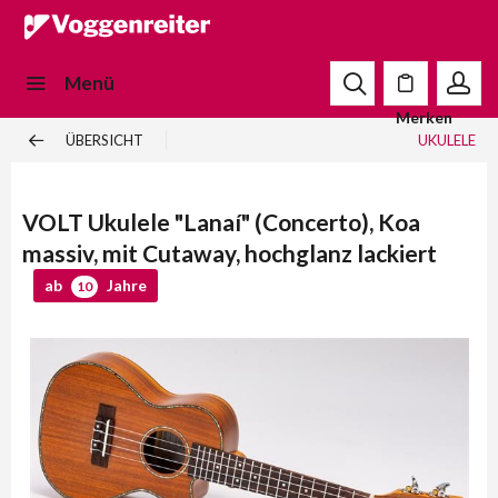
Menü
Merken
ÜBERSICHT
UKULELE
VOLT Ukulele "Lanaí" (Concerto), Koa
massiv, mit Cutaway, hochglanz lackiert
ab
Jahre
10