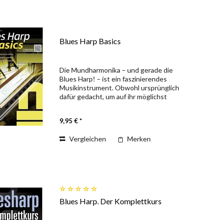
Blues Harp Basics
Die Mundharmonika – und gerade die
Blues Harp! – ist ein faszinierendes
Musikinstrument. Obwohl ursprünglich
dafür gedacht, um auf ihr möglichst
einfache Melodien und Volksliedklänge
zu spielen, finden wir heute ihren so
9,95 € *
einzigartigen...
Vergleichen
Merken
Blues Harp. Der Komplettkurs