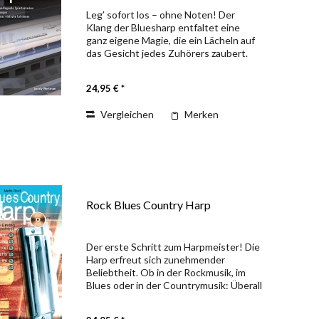
Leg’ sofort los – ohne Noten! Der
Klang der Bluesharp entfaltet eine
ganz eigene Magie, die ein Lächeln auf
das Gesicht jedes Zuhörers zaubert.
Von der richtigen Haltung des
Instruments und den grundlegenden
24,95 € *
Spieltechniken über...
Vergleichen
Merken
Rock Blues Country Harp
Der erste Schritt zum Harpmeister! Die
Harp erfreut sich zunehmender
Beliebtheit. Ob in der Rockmusik, im
Blues oder in der Countrymusik: Überall
ist die Harp mit ihren
unverwechselbaren Riffs, Licks und Soli