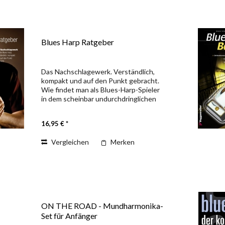
Blues Harp Ratgeber
Das Nachschlagewerk. Verständlich,
kompakt und auf den Punkt gebracht.
Wie findet man als Blues-Harp-Spieler
in dem scheinbar undurchdringlichen
Dickicht der heutigen
Informationsvielfalt die wirklich
16,95 € *
hilfreichen Tipps und Tricks? Und...
Vergleichen
Merken
ON THE ROAD - Mundharmonika-
Set für Anfänger