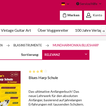
Service/Hilfe
Voggenreiter
Merken
Konto
Vintage Guitar Art
Über Voggenreiter
100 Jahre Verlags
EN
BLASINSTRUMENTE
MUNDHARMONIKA/BLUESHARP
Sortierung:
Blues Harp Schule
Das ultimative Anfängerbuch! Das
neue Lehrwerk für den absoluten
Anfänger, basierend auf jahrelangen
Erfahrungen mit tausenden Schülern.