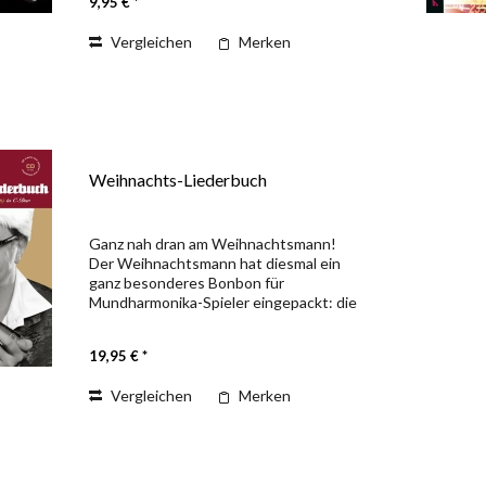
9,95 € *
ohne...
Vergleichen
Merken
Weihnachts-Liederbuch
Ganz nah dran am Weihnachtsmann!
Der Weihnachtsmann hat diesmal ein
ganz besonderes Bonbon für
Mundharmonika-Spieler eingepackt: die
schönsten und beliebtesten
Weihnachtslieder, von Deutschlands
19,95 € *
Top-Harper Dieter Kropp für die...
Vergleichen
Merken