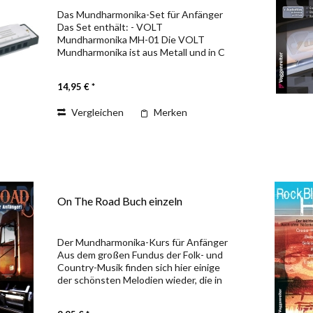
Das Mundharmonika-Set für Anfänger
Das Set enthält: - VOLT
Mundharmonika MH-01 Die VOLT
Mundharmonika ist aus Metall und in C
gestimmt (diatonisch, Blues Harp,
Richter-Modell). Weitere
14,95 € *
Eigenschaften: Deckel aus Edelstahl,...
Vergleichen
Merken
On The Road Buch einzeln
Der Mundharmonika-Kurs für Anfänger
Aus dem großen Fundus der Folk- und
Country-Musik finden sich hier einige
der schönsten Melodien wieder, die in
einfachen Arrangements für die Blues
Harp spielbar werden. Für Einsteiger