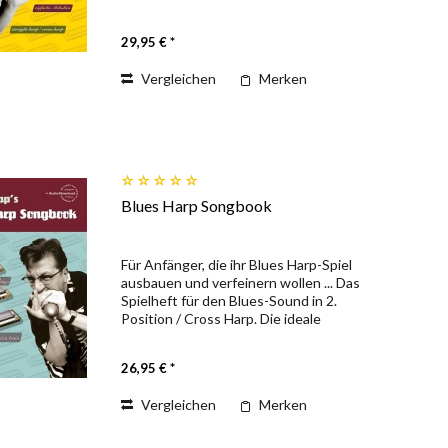
Für alle, die noch niemals zuvor eine
Blues Harp in der Hand gehalten haben
29,95 € *
und die selbst ohne...
Vergleichen
Merken
Blues Harp Songbook
Für Anfänger, die ihr Blues Harp-Spiel
ausbauen und verfeinern wollen ... Das
Spielheft für den Blues-Sound in 2.
Position / Cross Harp. Die ideale
Ergänzung und Weiterführung der
Blues Harp Schule und die optimale
26,95 € *
Vorbereitung für die...
Vergleichen
Merken