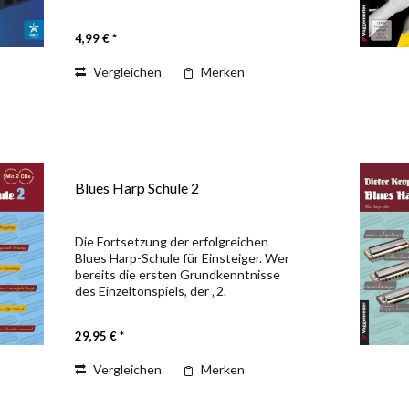
einfache Melodien und Volksliedklänge
zu spielen, finden wir heute ihren so
4,99 € *
einzigartigen...
Vergleichen
Merken
Blues Harp Schule 2
Die Fortsetzung der erfolgreichen
Blues Harp-Schule für Einsteiger. Wer
bereits die ersten Grundkenntnisse
des Einzeltonspiels, der „2.
Position/cross harp“ und des Bendings
gelernt hat, ist hier genau richtig. Diese
29,95 € *
Kenntnisse rund um...
Vergleichen
Merken