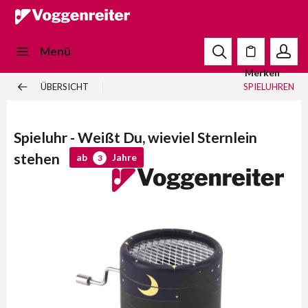
Menü
Merken
ÜBERSICHT
SPIELUHREN
Spieluhr - Weißt Du, wieviel Sternlein
stehen
ab
Jahre
3