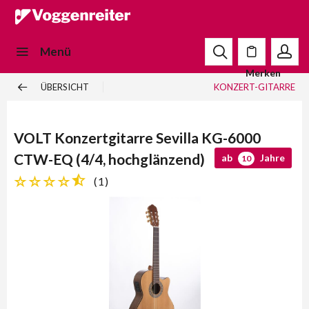
Menü
Merken
ÜBERSICHT
KONZERT-GITARRE
VOLT Konzertgitarre Sevilla KG-6000
CTW-EQ (4/4, hochglänzend)
ab
Jahre
10
(
1
)