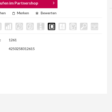
ufen im Partnershop
chen
Merken
Bewerten
:
1261
4250258312615