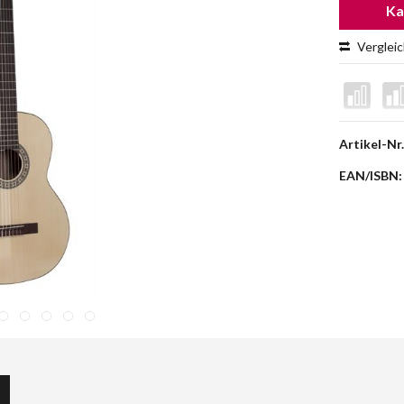
Ka
Verglei
Artikel-Nr.
EAN/ISBN: