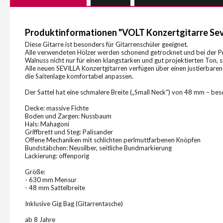
Produktinformationen "VOLT Konzertgitarre Sevi
Diese Gitarre ist besonders für Gitarrenschüler geeignet.
Alle verwendeten Hölzer werden schonend getrocknet und bei der Pr
Walnuss nicht nur für einen klangstarken und gut projektierten Ton,
Alle neuen SEVILLA Konzertgitarren verfügen über einen justierbaren 
die Saitenlage komfortabel anpassen.
Der Sattel hat eine schmalere Breite („Small Neck“) von 48 mm – bes
Decke: massive Fichte
Boden und Zargen: Nussbaum
Hals: Mahagoni
Griffbrett und Steg: Palisander
Offene Mechaniken mit schlichten perlmuttfarbenen Knöpfen
Bundstäbchen: Neusilber, seitliche Bundmarkierung
Lackierung: offenporig
Größe:
- 630 mm Mensur
- 48 mm Sattelbreite
Inklusive Gig Bag (Gitarrentasche)
ab 8 Jahre