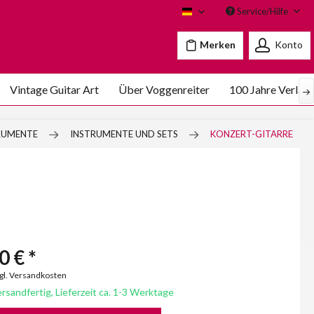
Service/Hilfe
Voggenreiter
Merken
Konto
Vintage Guitar Art
Über Voggenreiter
100 Jahre Verlag
TRUMENTE
INSTRUMENTE UND SETS
KONZERT-GITARRE
0 € *
zgl. Versandkosten
rsandfertig, Lieferzeit ca. 1-3 Werktage