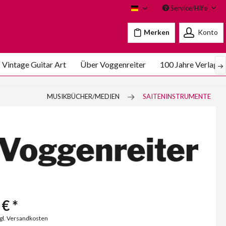
Service/Hilfe
Voggenreiter
Merken
Konto
Vintage Guitar Art
Über Voggenreiter
100 Jahre Verlags
MUSIKBÜCHER/MEDIEN
SAITENINSTRUMENTE
€ *
zgl. Versandkosten