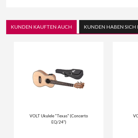
KUNDEN KAUFTEN AUCH
KUNDEN HABEN SICH 
VOLT Ukulele "Texas" (Concerto
VO
EQ/24")