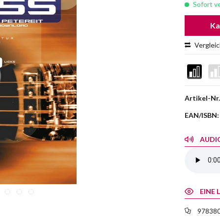
Sofort ve
Ka
Verglei
Artikel-Nr.
EAN/ISBN:
AUDIO
EINE 
978380