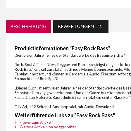
BESCHREIBUNG
BEWERTUNGEN
1
Produktinformationen "Easy Rock Bass"
„Seit vielen Jahren eines der Standardwerke des Bassunterrichts“
Rock, Soul & Funk, Blues, Reggae und Pop – so steigst du ganz locker
Rock Bass“ enthält zusätzlich auch jede Menge Übungsbeispiele. Alle
Tabulatur notiert und können außerdem als Audio-Files zum sofort
So macht das Üben Spaß!
„Dieses Buch ist seit vielen Jahren eines der Standardwerke des Bas
Selbststudium zügig weiterkommt. Und das Ganze bereitet obendrein
Fazit: Dieter Petereits Bassschule ist schon jetzt ein echter Klassiker
DIN A4, 142 Seiten, 1 Ausklapptafel, mit Audio-Download
Weiterführende Links zu "Easy Rock Bass"
Fragen zum Artikel?
Weitere Artikel von Voggenreiter