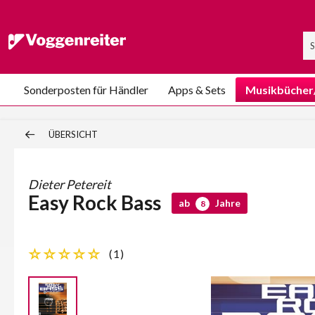
Sonderposten für Händler
Apps & Sets
Musikbücher
ÜBERSICHT
Dieter Petereit
Easy Rock Bass
ab
Jahre
8
(
1
)