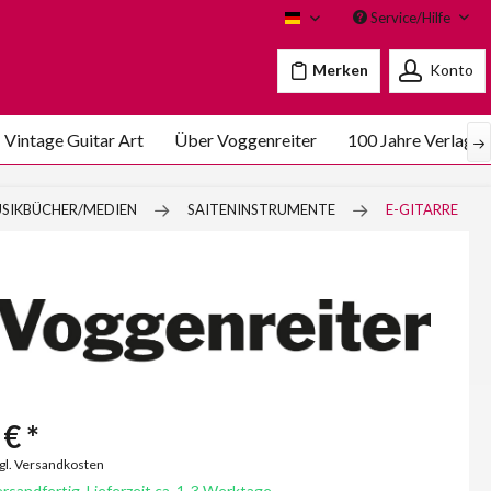
Service/Hilfe
Voggenreiter
Merken
Konto
Vintage Guitar Art
Über Voggenreiter
100 Jahre Verlags
SIKBÜCHER/MEDIEN
SAITENINSTRUMENTE
E-GITARRE
€ *
zgl. Versandkosten
rsandfertig, Lieferzeit ca. 1-3 Werktage