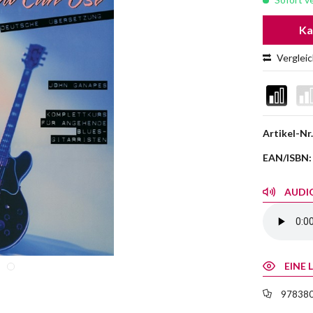
Ka
Verglei
Artikel-Nr.
EAN/ISBN:
AUDIO
EINE 
978380