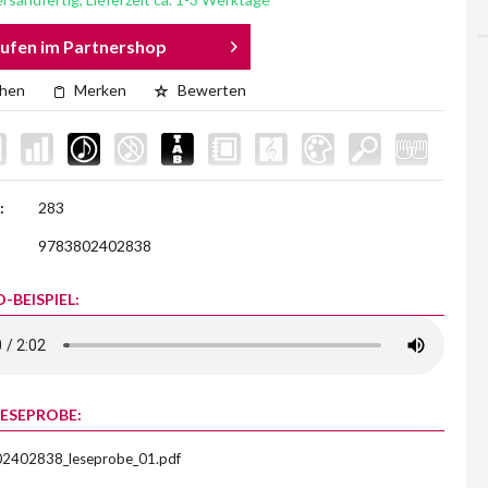
ufen im Partnershop
chen
Merken
Bewerten
:
283
9783802402838
-BEISPIEL:
LESEPROBE:
2402838_leseprobe_01.pdf