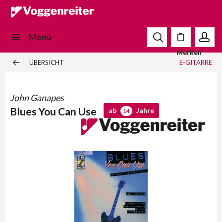
Menü
Merken
ÜBERSICHT
E-GITARRE
John Ganapes
Blues You Can Use
ab
Jahre
14