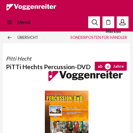
Menü
Merken
ÜBERSICHT
SONDERPOSTEN FÜR HÄNDLER
Pitti Hecht
PiTTi Hechts Percussion-DVD
ab
Jahre
6