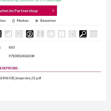
ufen im Partnershop
chen
Merken
Bewerten
:
650
9783802406508
LESEPROBE:
2406508_leseprobe_01.pdf