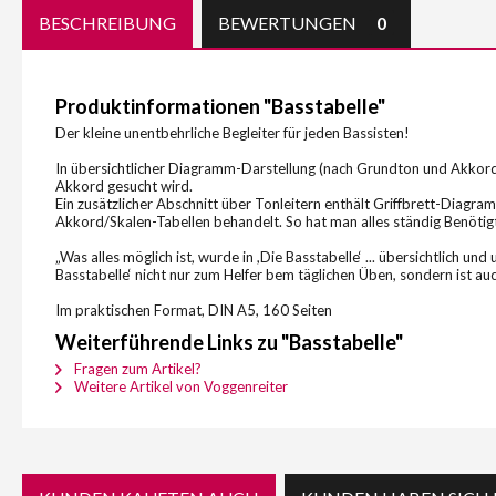
BESCHREIBUNG
BEWERTUNGEN
0
Produktinformationen "Basstabelle"
Der kleine unentbehrliche Begleiter für jeden Bassisten!
In übersichtlicher Diagramm-Darstellung (nach Grundton und Akkordt
Akkord gesucht wird.
Ein zusätzlicher Abschnitt über Tonleitern enthält Griffbrett-Diag
Akkord/Skalen-Tabellen behandelt. So hat man alles ständig Benötigte
„Was alles möglich ist, wurde in ,Die Basstabelle‘ ... übersichtlich u
Basstabelle‘ nicht nur zum Helfer bem täglichen Üben, sondern ist a
Im praktischen Format, DIN A5, 160 Seiten
Weiterführende Links zu "Basstabelle"
Fragen zum Artikel?
Weitere Artikel von Voggenreiter