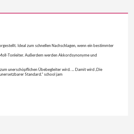
rgestellt. Ideal zum schnellen Nachschlagen, wenn ein bestimmter
der Moll-Tonleiter. Außerdem werden Akkordsynonyme und
t zum unerschöpflichen Übebegleiter wird. ... Damit wird ,Die
 unersetzbarer Standard.“ school jam