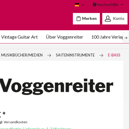
Service/Hilfe
Voggenreiter
Merken
Konto
Vintage Guitar Art
Über Voggenreiter
100 Jahre Verlags
MUSIKBÜCHER/MEDIEN
SAITENINSTRUMENTE
E-BASS
 *
zgl. Versandkosten
rsandfertig, Lieferzeit ca. 1-3 Werktage