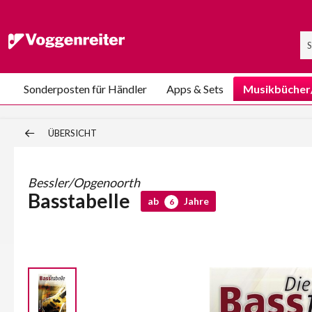
Sonderposten für Händler
Apps & Sets
Musikbücher
ÜBERSICHT
Bessler/Opgenoorth
Basstabelle
ab
Jahre
6