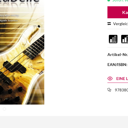
Ka
Verglei
Artikel-Nr.
EAN/ISBN:
EINE 
978380