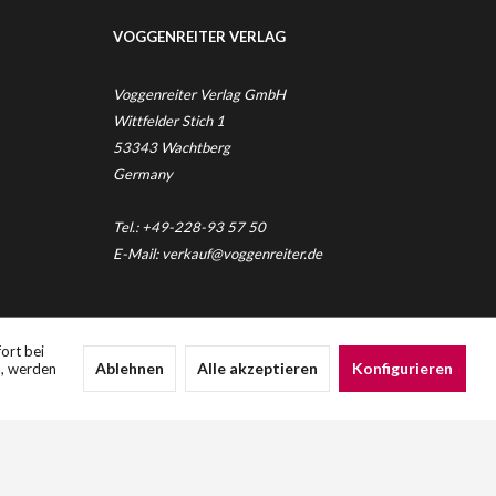
VOGGENREITER VERLAG
Voggenreiter Verlag GmbH
Wittfelder Stich 1
53343 Wachtberg
Germany
Tel.: +49-228-93 57 50
E-Mail: verkauf@voggenreiter.de
nicht anders beschrieben
ort bei
Ablehnen
Alle akzeptieren
Konfigurieren
n, werden