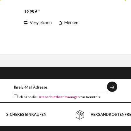
Plastikschlägel eröffnet der kindlichen
Kreativität weitere spannende
19,95 € *
Klangwelten. Music for Kids...
Vergleichen
Merken
Ich habe die
Datenschutzbestimmungen
zur Kenntnis
genommen.
SICHERES EINKAUFEN
VERSANDKOSTENFREI