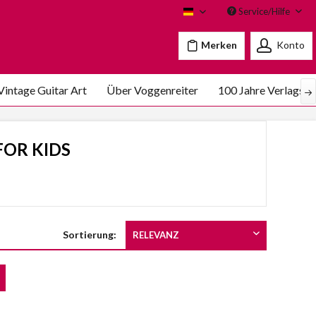
Service/Hilfe
Voggenreiter
Merken
Konto
Vintage Guitar Art
Über Voggenreiter
100 Jahre Verlags C
OR KIDS
Sortierung: