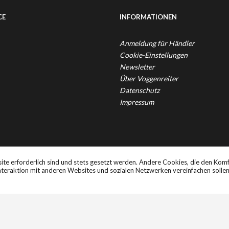
CE
INFORMATIONEN
Anmeldung für Händler
Cookie-Einstellungen
Newsletter
Über Voggenreiter
Datenschutz
Impressum
. Mehrwertsteuer zzgl.
Versandkosten
und ggf. Nachnahmegebühren, wenn 
ite erforderlich sind und stets gesetzt werden. Andere Cookies, die den Komf
teraktion mit anderen Websites und sozialen Netzwerken vereinfachen solle