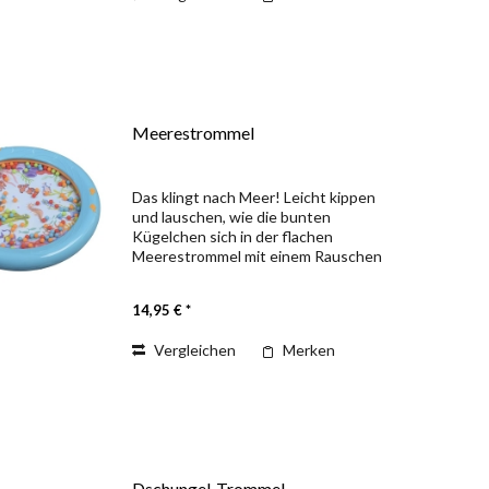
Meerestrommel
Das klingt nach Meer! Leicht kippen
und lauschen, wie die bunten
Kügelchen sich in der flachen
Meerestrommel mit einem Rauschen
über die lustigen Fischapplikationen
hinweg bewegen, das macht Spaß.
14,95 € *
Auch als Rassel lässt sich die...
Vergleichen
Merken
Dschungel-Trommel