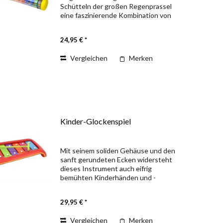
Schütteln der großen Regenprassel
eine faszinierende Kombination von
Farbe und Klang, die alle Sinne erfasst –
und das Beste: niemand wird nass!
24,95 € *
Music for Kids Unsere...
Vergleichen
Merken
Kinder-Glockenspiel
Mit seinem soliden Gehäuse und den
sanft gerundeten Ecken widersteht
dieses Instrument auch eifrig
bemühten Kinderhänden und -
mündern unserer Kleinsten! Die 8
Klangplatten mit den Tönen von C–C
29,95 € *
(diatonisch) aus hochwertigem
Aluminium...
Vergleichen
Merken