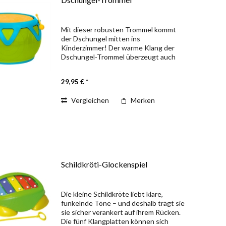
Mit dieser robusten Trommel kommt
der Dschungel mitten ins
Kinderzimmer! Der warme Klang der
Dschungel-Trommel überzeugt auch
kritische Kinderohren und das
strapazierfähige Silikon-Schlagfell hält
29,95 € *
nicht nur die Lautstärke in
angenehmen...
Vergleichen
Merken
Schildkröti-Glockenspiel
Die kleine Schildkröte liebt klare,
funkelnde Töne – und deshalb trägt sie
sie sicher verankert auf ihrem Rücken.
Die fünf Klangplatten können sich