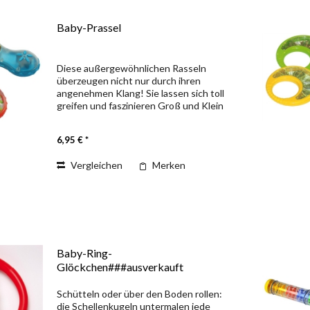
Baby-Prassel
Diese außergewöhnlichen Rasseln
überzeugen nicht nur durch ihren
angenehmen Klang! Sie lassen sich toll
greifen und faszinieren Groß und Klein
durch bunte Kügelchen, die durch
verschiedene Landschaften laufen. So
6,95 € *
bleibt die...
Vergleichen
Merken
Baby-Ring-
Glöckchen###ausverkauft
Schütteln oder über den Boden rollen:
die Schellenkugeln untermalen jede