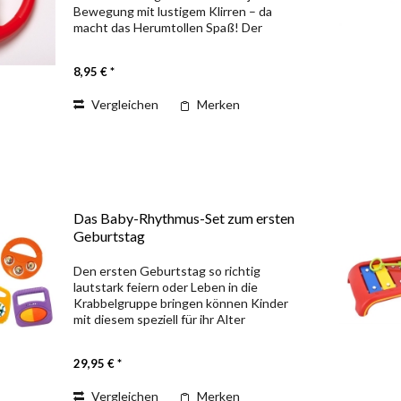
Bewegung mit lustigem Klirren – da
macht das Herumtollen Spaß! Der
runde Griffring passt ideal in kleine
Hände und der stabile
8,95 € *
Kunststoffkörper übersteht auch den...
Vergleichen
Merken
Das Baby-Rhythmus-Set zum ersten
Geburtstag
Den ersten Geburtstag so richtig
lautstark feiern oder Leben in die
Krabbelgruppe bringen können Kinder
mit diesem speziell für ihr Alter
zusammengestellten Rhythmus-Set,
das vielfältige Anregungen bietet. So
29,95 € *
kann die kleine Rasselbande...
Vergleichen
Merken