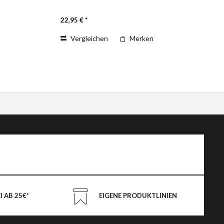
nicht lösen und zaubern auch bei den
ganz Kleinen fröhliche Melodien. Der
22,95 € *
stabile...
Vergleichen
Merken
 AB 25€*
EIGENE PRODUKTLINIEN