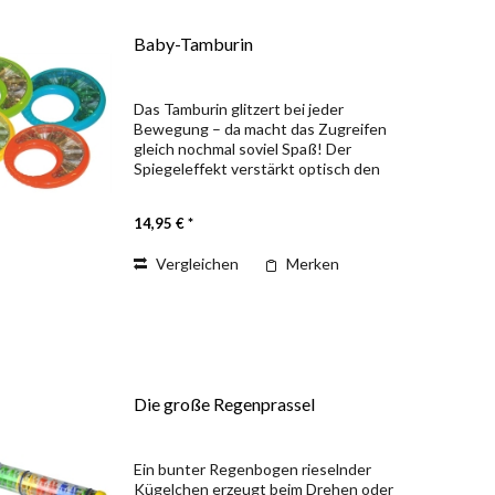
Baby-Tamburin
Das Tamburin glitzert bei jeder
Bewegung – da macht das Zugreifen
gleich nochmal soviel Spaß! Der
Spiegeleffekt verstärkt optisch den
hellen Schellenklang und macht das
Musizieren zum Erlebnis. Music for Kids
14,95 € *
Unsere Produktlinie Music...
Vergleichen
Merken
Die große Regenprassel
Ein bunter Regenbogen rieselnder
Kügelchen erzeugt beim Drehen oder