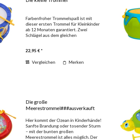
Farbenfroher Trommelspaß ist mit
dieser ersten Trommel für Kleinkinder
ab 12 Monaten garantiert. Zwei
Schlägel aus dem gleichen
strapazierfähigen Kunststoff wie die
beidseitig bespannte Trommel laden
22,95 € *
zum kräftigen Trommelschlagen ein....
Vergleichen
Merken
Die große
Meerestrommel###ausverkauft
Hier kommt der Ozean in Kinderhände!
Sanfte Brandung oder tosender Sturm
– mit der bunten großen
Meerestrommel ist alles möglich. Der