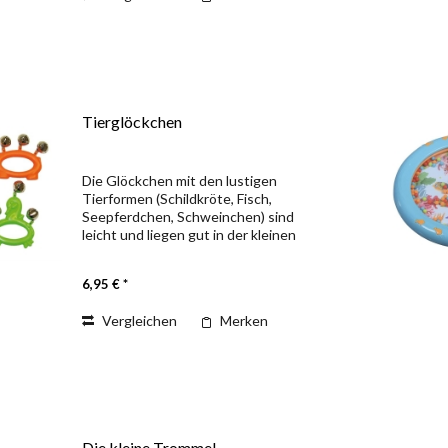
Tierglöckchen
Die Glöckchen mit den lustigen
Tierformen (Schildkröte, Fisch,
Seepferdchen, Schweinchen) sind
leicht und liegen gut in der kleinen
Kinderhand – jede Bewegung lässt die
Glöckchen hell erklingen. Music for
6,95 € *
Kids Unsere Produktlinie Music...
Vergleichen
Merken
Die kleine Trommel