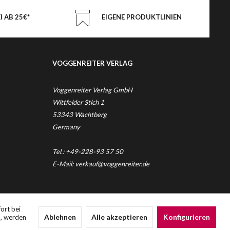
 AB 25€*
EIGENE PRODUKTLINIEN
VOGGENREITER VERLAG
Voggenreiter Verlag GmbH
Wittfelder Stich 1
53343 Wachtberg
Germany
Tel.: +49-228-93 57 50
E-Mail: verkauf@voggenreiter.de
nicht anders beschrieben
ort bei
Ablehnen
Alle akzeptieren
Konfigurieren
n, werden