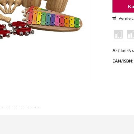
Ka
Verglei
Artikel-Nr.
EAN/ISBN: