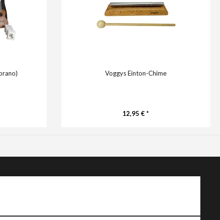
prano)
Voggys Einton-Chime
12,95 € *