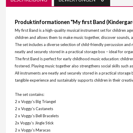
Produktinformationen "My first Band (Kindergar
My first Band is a high-quality musical instrument set for children a
children and allows them to make music together, discover sounds, an
The set includes a diverse selection of child-friendly percussion and m
neatly and securely stored in a practical storage box – ideal for org
The first Band is perfect for early childhood music education: childr
fostered. Playing music together also strengthens social skills such
All instruments are neatly and securely stored in a practical storage 
tangible experience and sustainably supports children in their crea
The set contains:
2 x Voggy’s Big Triangel
2 x Voggy’s Castanets
2 x Voggy’s Bell Bracelets
2x Voggy’s Jingle Stick
2 x Voggy’s Maracas