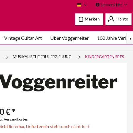
Service/Hilfe
Voggenreiter
Merken
Konto
Vintage Guitar Art
Über Voggenreiter
100 Jahre Verlag
MUSIKALISCHE FRÜHERZIEHUNG
KINDERGARTEN SETS
0 € *
zgl. Versandkosten
nicht lieferbar, Liefertermin steht noch nicht fest!