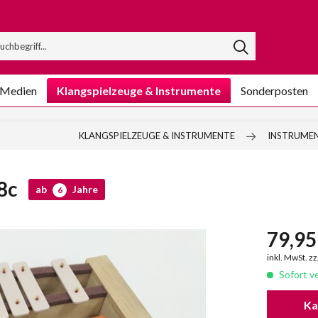
/Medien
Klangspielzeuge & Instrumente
Sonderposten
KLANGSPIELZEUGE & INSTRUMENTE
INSTRUMEN
18c
ab
Jahre
6
79,95 
inkl. MwSt. z
Sofort ve
Ka