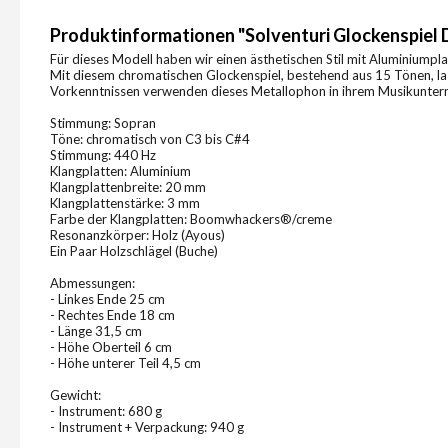
Produktinformationen "Solventuri Glockenspiel
Für dieses Modell haben wir einen ästhetischen Stil mit Aluminiumpla
Mit diesem chromatischen Glockenspiel, bestehend aus 15 Tönen, las
Vorkenntnissen verwenden dieses Metallophon in ihrem Musikunterr
Stimmung: Sopran
Töne: chromatisch von C3 bis C#4
Stimmung: 440 Hz
Klangplatten: Aluminium
Klangplattenbreite: 20 mm
Klangplattenstärke: 3 mm
Farbe der Klangplatten: Boomwhackers®/creme
Resonanzkörper: Holz (Ayous)
Ein Paar Holzschlägel (Buche)
Abmessungen:
- Linkes Ende 25 cm
- Rechtes Ende 18 cm
- Länge 31,5 cm
- Höhe Oberteil 6 cm
- Höhe unterer Teil 4,5 cm
Gewicht:
- Instrument: 680 g
- Instrument + Verpackung: 940 g