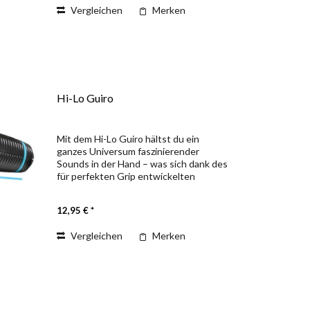
Vergleichen
Merken
Hi-Lo Guiro
Mit dem Hi-Lo Guiro hältst du ein
ganzes Universum faszinierender
Sounds in der Hand – was sich dank des
für perfekten Grip entwickelten
Klangkörpers auch noch hervorragend
anfühlt. Durch einfachen Druck auf den
12,95 € *
flexiblen Klangkörper...
Vergleichen
Merken