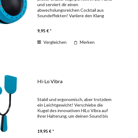
und serviert dir einen
abwechslungsreichen Cocktail aus
Soundeffekten! Variiere den Klang
einfach mit dem Finger auf dem
Resonanzfell. Verpackt im farbigen
9,95 € *
Karton. Durchmesser: ca. 7,5 cm
Vergleichen
Merken
Hi-Lo Vibra
Stabil und ergonomisch, aber trotzdem
ein Leichtgewicht! Verschiebe die
Kugel des innovativen HiLo Vibra auf
ihrer Halterung, um deinen Sound bis
ins Detail unter Kontrolle zu haben und
neue aufregende Klangvarianten zu
19,95 € *
erzeugen Der...