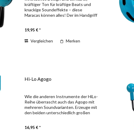
kräftiger Ton für kräftige Beats und
knackige Soundeffekte – diese
Maracas können alles! Der im Handgriff
integrierte Stoßdämper ermöglicht
entspanntes und ermüdungsfreies
19,95 € *
Spiel. Verpackt im farbigen...
Vergleichen
Merken
Hi-Lo Agogo
Wie die anderen Instrumente der HiLo-
Reihe überrascht auch das Agogo mit
mehreren Soundvarianten. Erzeuge mit
den beiden unterschiedlich großen
Resonatorkammern hohe und tiefe
Percussionbeats, Rhythmen und
16,95 € *
nahezu endlose...