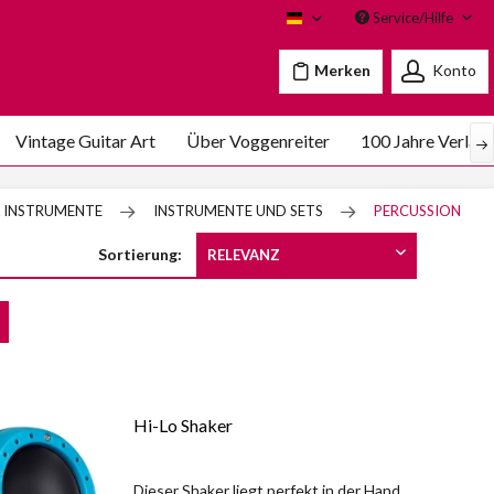
Service/Hilfe
Voggenreiter
Merken
Konto
Vintage Guitar Art
Über Voggenreiter
100 Jahre Verlag
& INSTRUMENTE
INSTRUMENTE UND SETS
PERCUSSION
Sortierung:
Hi-Lo Shaker
Dieser Shaker liegt perfekt in der Hand