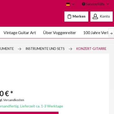
Service/Hilfe
Voggenreiter
Merken
Konto
Vintage Guitar Art
Über Voggenreiter
100 Jahre Verlag
TRUMENTE
INSTRUMENTE UND SETS
KONZERT-GITARRE
0 € *
zgl. Versandkosten
rsandfertig, Lieferzeit ca. 1-3 Werktage