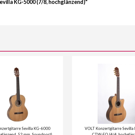
evilla KG-5000 (7/8, hochglänzend)"
zertgitarre Sevilla KG-6000
VOLT Konzertgitarre Sevill
hglänzend, 52 mm, Soundport)
CTW-EQ (4/4, hochglän