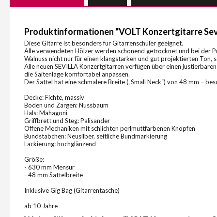
Produktinformationen "VOLT Konzertgitarre Sevi
Diese Gitarre ist besonders für Gitarrenschüler geeignet.
Alle verwendeten Hölzer werden schonend getrocknet und bei der Pr
Walnuss nicht nur für einen klangstarken und gut projektierten Ton,
Alle neuen SEVILLA Konzertgitarren verfügen über einen justierbaren 
die Saitenlage komfortabel anpassen.
Der Sattel hat eine schmalere Breite („Small Neck“) von 48 mm – bes
Decke: Fichte, massiv
Boden und Zargen: Nussbaum
Hals: Mahagoni
Griffbrett und Steg: Palisander
Offene Mechaniken mit schlichten perlmuttfarbenen Knöpfen
Bundstäbchen: Neusilber, seitliche Bundmarkierung
Lackierung: hochglänzend
Größe:
- 630 mm Mensur
- 48 mm Sattelbreite
Inklusive Gig Bag (Gitarrentasche)
ab 10 Jahre