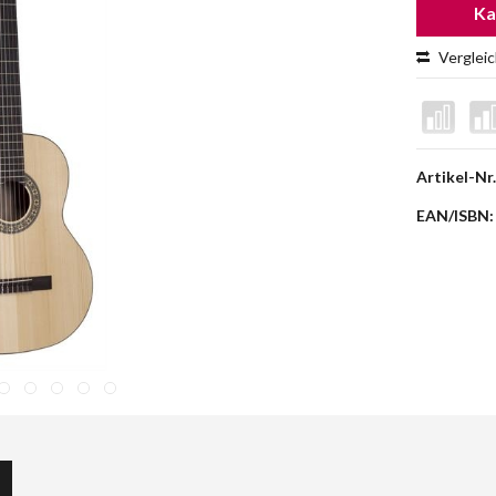
Ka
Verglei
Artikel-Nr.
EAN/ISBN: