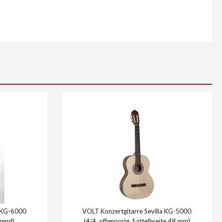
a KG-6000
VOLT Konzertgitarre Sevilla KG-5000
zend)
(4/4, offenporig, Sattelbreite 48 mm)