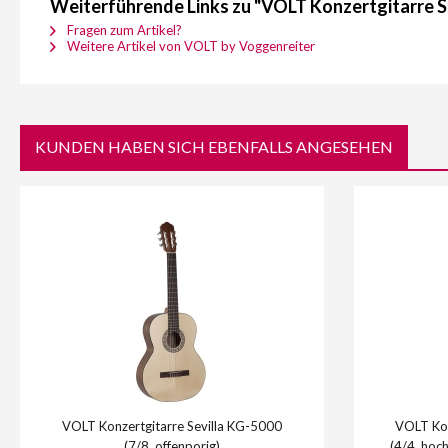
Weiterführende Links zu "VOLT Konzertgitarre S
Fragen zum Artikel?
Weitere Artikel von VOLT by Voggenreiter
KUNDEN HABEN SICH EBENFALLS ANGESEHEN
VOLT Konzertgitarre Sevilla KG-5000
VOLT Kon
(7/8, offenporig)
(4/4, hoc