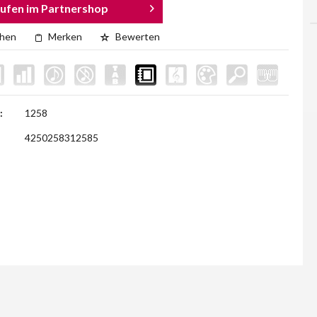
ufen im Partnershop
chen
Merken
Bewerten
:
1258
4250258312585